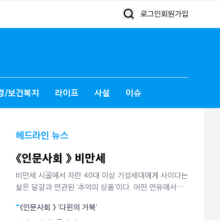
로그인
회원가입
경/보건복지
라이프
사설
이슈
헤드라인 뉴스
《인문사회 》 비만세
비만세 시골에서 자란 40대 이상 기성세대에게 사이다는
삶은 달걀과 연관된 ‘추억의 상품’이다. 어떤 연유에서인
지는 잘 모르지만 사이다는 소풍 갈 때 ‘필수목록’이던 삶
《인문사회 》 ‘다윈의 거북’
은 달걀과 떼려야 뗄 수 없는 ‘실과 바늘’ 같은 존재였다.