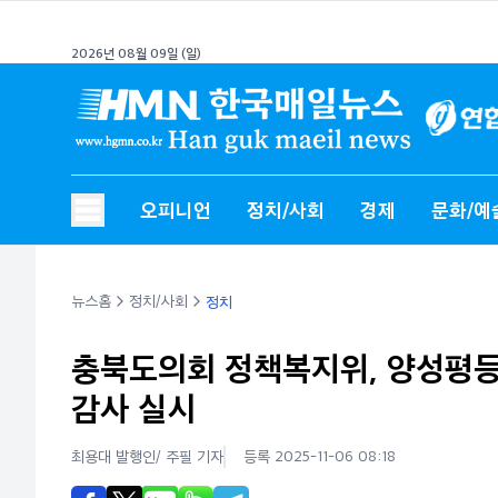
2026년 08월 09일 (일)
오피니언
정치/사회
경제
문화/예
뉴스홈
정치/사회
정치
충북도의회 정책복지위, 양성평
감사 실시
최용대 발행인/ 주필
기자
등록 2025-11-06 08:18