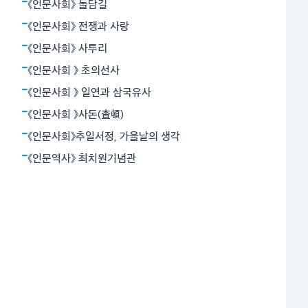
달걀을 먹으면서 목이 메지 않게 하거나 소화를 돕는 기
《인문사회》 돌담길
능은 두번째였고, 당시에는 매우 귀했던 탄산음료 특유의
《인문사회》 전쟁과 사랑
톡 쏘는 맛이
《인문사회》 사투리
《인문사회 》 초의선사
《인문사회 》 일연과 삼국유사
《인문사회 》사돈(査頓)
《인문사회》추일서정, 가을날의 생각
《인문역사》 최치원기념관