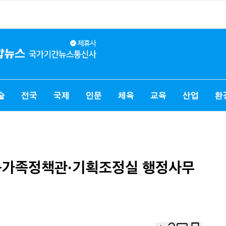
술
전국
국제
인문
체육
교육
산업
환
등가족정책관·기획조정실 행정사무