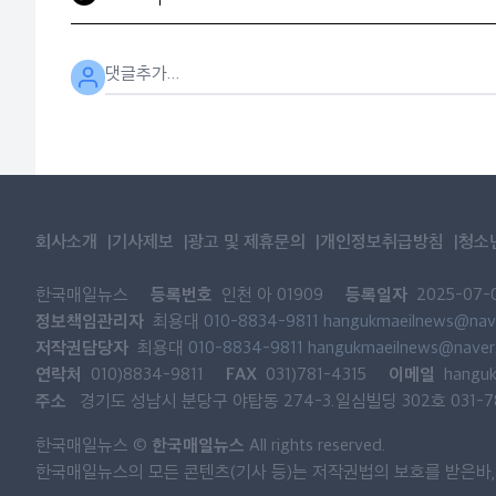
회사소개
기사제보
광고 및 제휴문의
개인정보취급방침
청소
등록번호
등록일자
한국매일뉴스
인천 아 01909
2025-07-
정보책임관리자
최용대
010-8834-9811
hangukmaeilnews@nav
저작권담당자
최용대
010-8834-9811
hangukmaeilnews@naver
연락처
FAX
이메일
010)8834-9811
031)781-4315
hangu
주소
경기도 성남시 분당구 야탑동 274-3.일심빌딩 302호 031-781
한국매일뉴스
한국매일뉴스 ©
All rights reserved.
한국매일뉴스의 모든 콘텐츠(기사 등)는 저작권법의 보호를 받은바, 