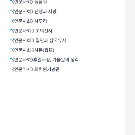
달걀을 먹으면서 목이 메지 않게 하거나 소화를 돕는 기
《인문사회》 돌담길
능은 두번째였고, 당시에는 매우 귀했던 탄산음료 특유의
《인문사회》 전쟁과 사랑
톡 쏘는 맛이
《인문사회》 사투리
《인문사회 》 초의선사
《인문사회 》 일연과 삼국유사
《인문사회 》사돈(査頓)
《인문사회》추일서정, 가을날의 생각
《인문역사》 최치원기념관