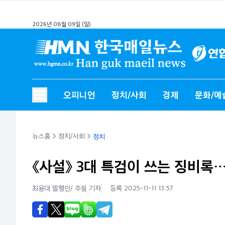
2026년 08월 09일 (일)
오피니언
정치/사회
경제
문화/예
뉴스홈
정치/사회
정치
《사설》 3대 특검이 쓰는 징비록
최용대 발행인/ 주필
기자
등록 2025-11-11 13:57