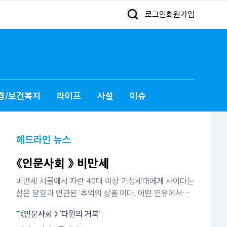
로그인
회원가입
경/보건복지
라이프
사설
이슈
헤드라인 뉴스
《인문사회 》 비만세
비만세 시골에서 자란 40대 이상 기성세대에게 사이다는
삶은 달걀과 연관된 ‘추억의 상품’이다. 어떤 연유에서인
지는 잘 모르지만 사이다는 소풍 갈 때 ‘필수목록’이던 삶
《인문사회 》 ‘다윈의 거북’
은 달걀과 떼려야 뗄 수 없는 ‘실과 바늘’ 같은 존재였다.