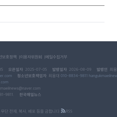
년보호정책
이용자위원회
메일수집거부
오픈일자
발행일자
발행인
05
2025-07-05
2026-08-09
최용
청소년보호책임자
er.com
최용대
010-8834-9811
hangukmaeilne
.com
kmaeilnews@naver.com
한국매일뉴스
-9811.
무단 전재, 복사, 배포 등을 금합니다.
RSS