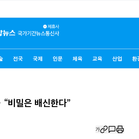
술
전국
국제
인문
체육
교육
산업
환
… “비밀은 배신한다”
가