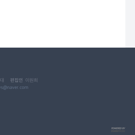
편집인
대
이원희
ws@naver.com