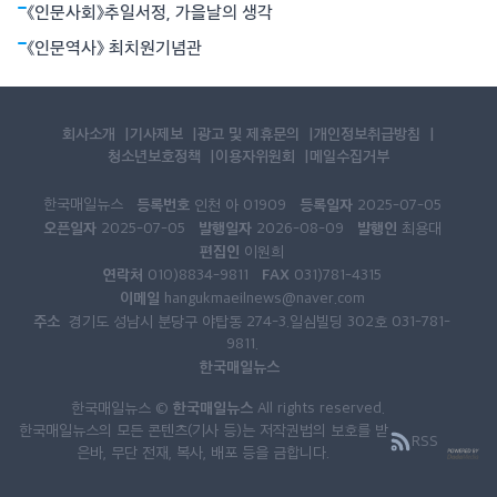
《인문사회》추일서정, 가을날의 생각
《인문역사》 최치원기념관
회사소개
기사제보
광고 및 제휴문의
개인정보취급방침
청소년보호정책
이용자위원회
메일수집거부
한국매일뉴스
등록번호
등록일자
인천 아 01909
2025-07-05
오픈일자
발행일자
발행인
2025-07-05
2026-08-09
최용대
편집인
이원희
연락처
FAX
010)8834-9811
031)781-4315
이메일
hangukmaeilnews@naver.com
주소
경기도 성남시 분당구 야탑동 274-3.일심빌딩 302호 031-781-
9811.
한국매일뉴스
한국매일뉴스
한국매일뉴스 ©
All rights reserved.
한국매일뉴스의 모든 콘텐츠(기사 등)는 저작권법의 보호를 받
RSS
은바, 무단 전재, 복사, 배포 등을 금합니다.