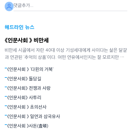
헤드라인 뉴스
《인문사회 》 비만세
비만세 시골에서 자란 40대 이상 기성세대에게 사이다는 삶은 달걀
과 연관된 ‘추억의 상품’이다. 어떤 연유에서인지는 잘 모르지만 사
이다는 소풍 갈 때 ‘필수목록’이던 삶은 달걀과 떼려야 뗄 수 없는
《인문사회 》 ‘다윈의 거북’
‘실과 바늘’ 같은 존재였다. 달걀을 먹으면서 목이 메지 않게 하거나
소화를 돕는 기능은 두번째였고, 당시에는 매우 귀했던 탄산음료 특
《인문사회》 돌담길
유의 톡 쏘는 맛이
《인문사회》 전쟁과 사랑
《인문사회》 사투리
《인문사회 》 초의선사
《인문사회 》 일연과 삼국유사
《인문사회 》사돈(査頓)