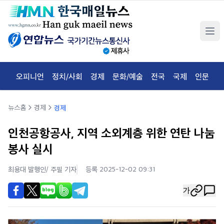
오피니언
정치/사회
경제
문화/예술
전국
국제
인문
체
뉴스홈
경제
경제
인천공항공사, 지역 소외계층 위한 연탄 나눔
봉사 실시
최용대 발행인/ 주필
기자
등록 2025-12-02 09:31
가