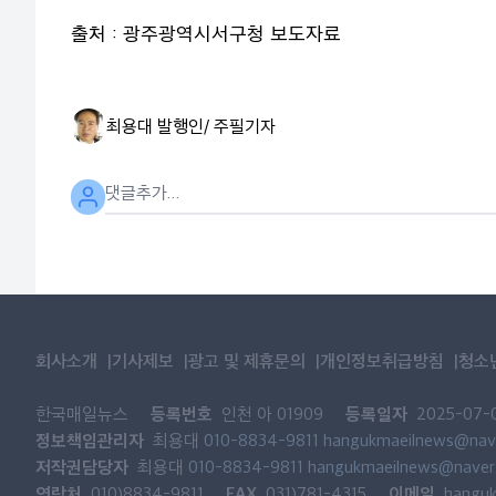
출처 : 광주광역시서구청 보도자료
최용대 발행인/ 주필
기자
회사소개
기사제보
광고 및 제휴문의
개인정보취급방침
청소
등록번호
등록일자
한국매일뉴스
인천 아 01909
2025-07-
정보책임관리자
최용대
010-8834-9811
hangukmaeilnews@nav
저작권담당자
최용대
010-8834-9811
hangukmaeilnews@naver
연락처
FAX
이메일
010)8834-9811
031)781-4315
hangu