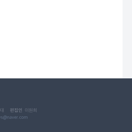
편집인
대
이원희
ws@naver.com