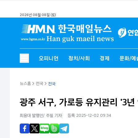
2026년 08월 08일 (토)
오피니언
정치/사회
경제
문화/예
뉴스홈
전국
전국
광주 서구, 가로등 유지관리 '3년
최용대 발행인/ 주필
기자
등록 2025-12-02 09:34