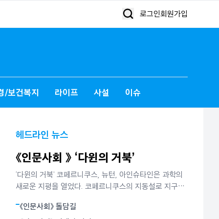
로그인
회원가입
경/보건복지
라이프
사설
이슈
헤드라인 뉴스
《인문사회 》 ‘다윈의 거북’
‘다윈의 거북’ 코페르니쿠스, 뉴턴, 아인슈타인은 과학의
새로운 지평을 열었다. 코페르니쿠스의 지동설로 지구는
더이상 하늘의 중심이 아니었다. 뉴턴은 별들의 운동과
《인문사회》 돌담길
사과의 낙하가 모두 만유인력에 의해 빚어지는 현상임을