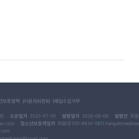
년보호정책
이용자위원회
메일수집거부
오픈일자
발행일자
발행인
05
2025-07-05
2026-08-08
최용
청소년보호책임자
er.com
최용대
010-8834-9811
hangukmaeilne
.com
kmaeilnews@naver.com