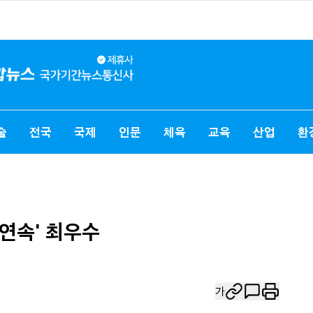
술
전국
국제
인문
체육
교육
산업
환
 연속' 최우수
가