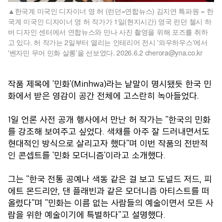
한국계 미국인 디자이너 영 허 (런던=연합뉴스) 김지연 특파원 = 한
국계 미국인 디자이너 영 허 작가가 1일(현지시간) 영국 런던 첼시 하
버 디자인 센터에서 연합뉴스와 만나 사진 촬영을 위해 포즈를 취하
고 있다. 허 작가는 2일부터 열리는 인테리어 전시 '와우하우스'에서
'벤자민 무어 민화 살롱'을 선보였다. 2026.6.2 cherora@yna.co.kr
작품 제목에 '민화'(Minhwa)라는 낱말이 명시됐듯 한국 민
화에서 받은 영감이 공간 전체에 고스란히 녹아들었다.
1일 언론 사전 공개 행사에서 만난 허 작가는 "한국의 민화
를 강조해 보여주고 싶었다. 색채를 아주 잘 드러내면서도
현대적인 방식으로 살리고자 했다"며 이번 작품의 전반적
인 콘셉트를 '민화 모더니즘'이라고 소개했다.
그는 "한국 전통 공예나 색동 같은 걸 보고 도널드 저드, 피
에트 몬드리안, 댄 플래빈과 같은 모더니즘 아티스트를 떠
올렸다"며 "민화는 이름 없는 사람들의 예술이면서 모든 사
람을 위한 예술이기에 특별하다"고 설명했다.