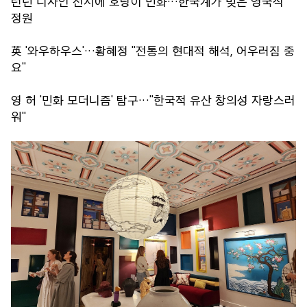
런던 디자인 전시에 호랑이 민화…한국계가 빚은 영국식
정원
英 '와우하우스'…황혜정 "전통의 현대적 해석, 어우러짐 중
요"
영 허 '민화 모더니즘' 탐구…"한국적 유산 창의성 자랑스러
워"