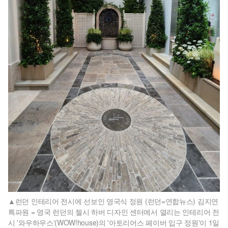
런던 인테리어 전시에 선보인 영국식 정원 (런던=연합뉴스) 김지연
특파원 = 영국 런던의 첼시 하버 디자인 센터에서 열리는 인테리어 전
시 '와우하우스'(WOW!house)의 '아토리어스 페이버 입구 정원'이 1일