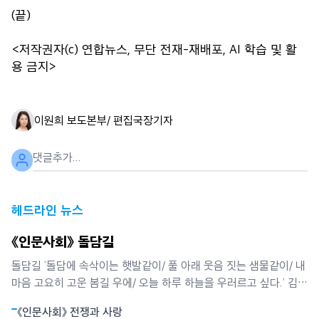
(끝)
<저작권자(c) 연합뉴스, 무단 전재-재배포, AI 학습 및 활
용 금지>
이원희 보도본부/ 편집국장
기자
헤드라인 뉴스
《인문사회》 돌담길
돌담길 ‘돌담에 속삭이는 햇발같이/ 풀 아래 웃음 짓는 샘물같이/ 내
마음 고요히 고운 봄길 우에/ 오늘 하루 하늘을 우러르고 싶다.’ 김영
랑 시인이 ‘돌담에 속삭이는 햇발’에서 노래한 봄날의 시정이다. 그
《인문사회》 전쟁과 사랑
는 또 담장 안 뜰에 핀 모란과 깊은 교감을 나누었다. 그래서 그는