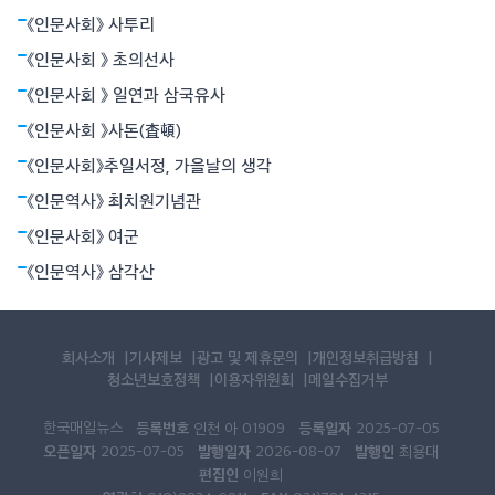
‘모란이 피기까지는/ 나는 아직 기다리고 있을테요 찬란한 슬픔의
《인문사회》 사투리
봄을’이라고 했다.
《인문사회 》 초의선사
《인문사회 》 일연과 삼국유사
《인문사회 》사돈(査頓)
《인문사회》추일서정, 가을날의 생각
《인문역사》 최치원기념관
《인문사회》 여군
《인문역사》 삼각산
회사소개
기사제보
광고 및 제휴문의
개인정보취급방침
청소년보호정책
이용자위원회
메일수집거부
한국매일뉴스
등록번호
등록일자
인천 아 01909
2025-07-05
오픈일자
발행일자
발행인
2025-07-05
2026-08-07
최용대
편집인
이원희