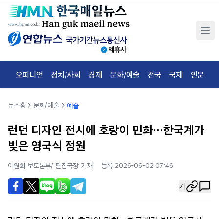
오피니언
정치/사회
경제
문화/예술
전국
국제
인문
체
뉴스홈
문화/예술
예술
런던 디자인 전시에 호랑이 민화…한국계가
빚은 영국식 정원
이원희 보도본부/ 편집국장
기자
등록 2026-06-02 07:46
가