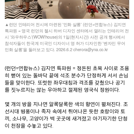
런던 인테리어 전시에 마련된 '민화 살롱' (런던=연합뉴스) 김지연
특파원 = 영국 런던의 첼시 하버 디자인 센터에서 열리는 인테리어 전
시 '와우하우스'(WOW!house)의 1일(현지시간) 사전 공개 행사에서
참석자들이 한국계 미국인 디자이너 영 허가 디자인한 '벤자민 무어
민화 살롱'을 둘러보고 있다. 2026.6.2 cherora@yna.co.kr
(런던=연합뉴스) 김지연 특파원 = 정돈된 초목 사이로 조용
히 뻗어 있는 돌바닥 끝에 석조 분수가 단정하게 서서 손님
들을 맞이한다. 또렷한 좌우대칭과 격조를 갖췄으나 공기
를 짓누르지는 않는 우아하고 절제된 영국식 정원이다.
몇 개의 방을 지나면 알록달록한 색의 향연이 펼쳐진다. 조
선시대 병풍이나 족자 속에서 튀어나온 듯한 호랑이와 토
끼, 소나무, 고양이가 벽 곳곳에 새겨졌고 아기자기한 단청
이 천장을 수놓고 있다.