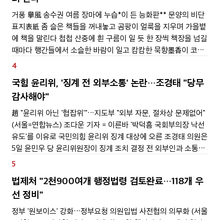
거풍 擧風 송수권 여름 장마에 누습*이 든 능화판** 문양의 비단
표지表紙 좀 슬은 책들을 꺼내놓고 곰팡이 얼룩을 지우며 가을볕
에 책을 말린다 첩첩 산중에 흰 구름이 일 듯 한 장씩 책장을 넘길
때마다 행간들에서 소슬한 바람이 일고 캄캄한 묵향墨香이 코끝
에 시리다 축축하게 구겨진 옷가지들을 빨아 널 듯 내 영혼 한 숟
4
갈 표백제처럼 물에 풀린 한나절은
국힘 윤리위, '징계 전 외부소통' 논란…조경태 "당무
감사해야"
趙 "윤리위 아닌 '협잡위'"…지도부 "외부 자문, 절차상 문제없어"
(서울=연합뉴스) 조다운 기자 = 이른바 '박덕흠 국회부의장 낙선
유도'를 이유로 국민의힘 윤리위 징계 대상에 오른 조경태 의원은
5일 윤민우 당 윤리위원장이 징계 조치 결정 전 외부인과 소통했
다는 논란과 관련, "즉각적인 당무감사위의 활동을 촉구한다"고
5
말했다. 조 의원은 이날 국회
법제처 "2천900여개 행정법령 검토완료…118개 우
선 정비"
정부 '원보이스' 강화…정부요청 의원입법 사전협의 의무화 (서울