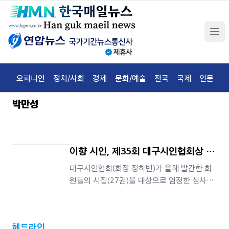
오피니언
정치/사회
경제
문화/예술
전국
국제
인문
체
박만성
이향 시인, 제35회 대구시인협회상 수
상
대구시인협회(회장 장하빈)가 올해 발간한 회
원들의 시집(27권)을 대상으로 엄정한 심사를
거쳐, 시집『우리는 서로에게 닿을까 봐』를 펴낸
이향 시인을 제35회 대구시인협회상 수상자로
선정했다. 이하석 심사위원장은 수상 선정 이
헤드라인