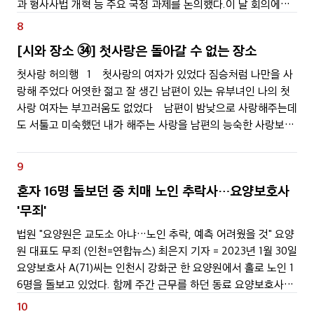
과 형사사법 개혁 등 주요 국정 과제를 논의했다.이 날 회의에서
는 '남미 3개국 순방 및 샌프란시스코 방문 성과와 후속 조치 계
8
획'과 '중동전쟁 관련 비상국정운영 및 대응
[시와 장소 ㉞] 첫사랑은 돌아갈 수 없는 장소
첫사랑 허의행 1 첫사랑의 여자가 있었다 짐승처럼 나만을 사
랑해 주었다 어엿한 젊고 잘 생긴 남편이 있는 유부녀인 나의 첫
사랑 여자는 부끄러움도 없었다 남편이 밤낮으로 사랑해주는데
도 서툴고 미숙했던 내가 해주는 사랑을 남편의 능숙한 사랑보다
더 좋아했으며 순수한 사랑이라고 했다 남편과의 사랑은 껍질
만 남아 있다고 속삭였다 남편이 죽으면
9
혼자 16명 돌보던 중 치매 노인 추락사…요양보호사
'무죄'
법원 "요양원은 교도소 아냐…노인 추락, 예측 어려웠을 것" 요양
원 대표도 무죄 (인천=연합뉴스) 최은지 기자 = 2023년 1월 30일
요양보호사 A(71)씨는 인천시 강화군 한 요양원에서 홀로 노인 1
6명을 돌보고 있었다. 함께 주간 근무를 하던 동료 요양보호사가
점심 식사를 위해 자리를 비운 사이였다. A씨는 때마침 치매를 앓
10