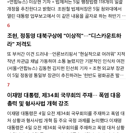
=연합뉴스) 이상현 기자 = 법제처는 5일 행정법령 118개의 일괄
개정을 추진한다고 밝혔다. 조원철 법제처장은 5일 청와대에서
열린 대통령 업무보고에서 이 같은 내용을 골자로 하는 하반기 주
요 업무 추진 계획을 밝혔다. 법제처는 올해 행정법령 3천496개
6
의 전수조사 및 일제 정비를
조현, 정동영 대북구상에 "이상적"…"디스카운트하
라" 저격도
또 부처간 이견 드러내…언론브리핑서 "현실적으로 어려워" 지적
작년 차관급 채널 가동하며 소통 늘렸지만 기본적인 인식차 여전
(서울=연합뉴스) 김동현 김지헌 민선희 기자 = 조현 외교부 장관
이 5일 정동영 통일부 장관이 추진하려는 '한반도 평화공존 발전
구상'을 현실적이지 않다고 지적하며 대북 정책 기조를 둘러싼 두
7
부처 간 이견을 표출했다. 조 장관은
이재명 대통령, 제34회 국무회의 주재… 폭염 대응
총력 및 형사사법 개혁 강조
이재명 대통령은 4일 오전 제34회 국무회의를 주재하고 폭염 대
처 상황과 형사사법 개혁 등 주요 국정 과제를 논의했다.이재명
대통령은 4일 오전 제34회 국무회의를 주재하고 폭염 대처 상황