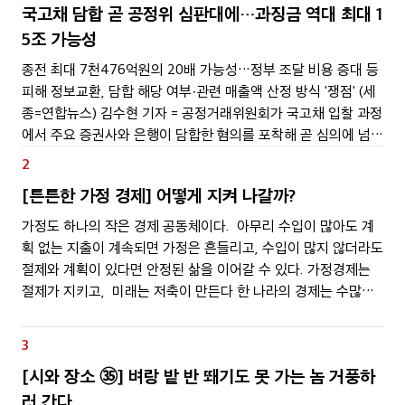
국고채 담합 곧 공정위 심판대에…과징금 역대 최대 1
5조 가능성
종전 최대 7천476억원의 20배 가능성…정부 조달 비용 증대 등
피해 정보교환, 담합 해당 여부·관련 매출액 산정 방식 '쟁점' (세
종=연합뉴스) 김수현 기자 = 공정거래위원회가 국고채 입찰 과정
에서 주요 증권사와 은행이 담합한 혐의를 포착해 곧 심의에 넘긴
다. 짬짜미한 입찰 규모가 76조원에 달하는 만큼 과징금이 15조
2
원에 이르고, 역대 최대 기록을
[튼튼한 가정 경제] 어떻게 지켜 나갈까?
가정도 하나의 작은 경제 공동체이다. 아무리 수입이 많아도 계
획 없는 지출이 계속되면 가정은 흔들리고, 수입이 많지 않더라도
절제와 계획이 있다면 안정된 삶을 이어갈 수 있다. 가정경제는
절제가 지키고, 미래는 저축이 만든다 한 나라의 경제는 수많은
가정경제가 모여 이루어진다. 가정이 건강해야 사회가 건강하고,
사회가 건강해야 국가경제도 튼튼해진다.
3
[시와 장소 ㉟] 벼랑 밭 반 뙈기도 못 가는 놈 거풍하
러 간다