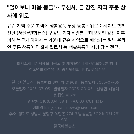
던 입소자 B(83)씨가
"열어보니 마음 뭉클"…무신사, 日 강진 지역 주문 상
자에 위로
규슈 지역 주문 고객에 생활용품 무상 동봉…위로 메시지도 함께
전달 (서울=연합뉴스) 구정모 기자 = 일본 구마모토현 강진 이후
피해 복구가 이어지는 가운데 규슈 지역으로 배송되는 일부 온라
인 주문 상품에 타월과 팔토시 등 생활용품이 함께 담겨 전달되고
있다. 패션 플랫폼 무신사가 현지 고객을 대상으로 무료로 지원하
는 구호물품이다. 5일 업계에 따르면
회사소개
기사제보
광고 및 제휴문의
개인정보취급방침
청소년보호정책
이용자위원회
메일수집거부
한국매일뉴스
등록번호
등록일자
인천 아 01909
2025-07-05
오픈일자
발행일자
발행인
2025-07-05
2026-08-06
최용대
편집인
이원희
연락처
FAX
010)8834-9811
031)781-4315
이메일
hangukmaeilnews@naver.com
주소
경기도 성남시 분당구 야탑동 274-3.일심빌딩 302호 031-781-
9811.
한국매일뉴스